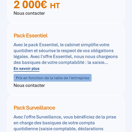
2 000€
HT
Nous contacter
Pack Essentiel
Avec le pack Essentiel, le cabinet simplifie votre
quotidien et sécurise le respect de vos obligations
légales. Avec l'offre Essentiel, nous nous chargeons
des basiques de votre comptabilité : la saisie
comptable, les déclarations fiscales, votre bilan et
En savoir plus
votre liasse fiscale.
Prix en fonction de la taille de l’entreprise
Nous contacter
Pack Surveillance
Avec l’offre Surveillance, vous bénéficiez de la prise
en charge des basiques de votre compta
quotidienne (saisie comptable, déclarations