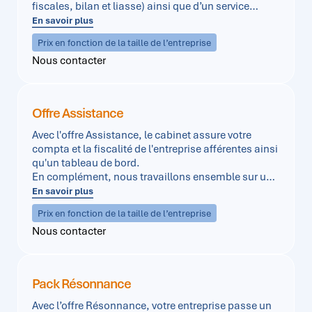
fiscales, bilan et liasse) ainsi que d’un service
complémentaire pour la gestion de votre entreprise
En savoir plus
(Tableau de bord financier).
Prix en fonction de la taille de l’entreprise
Nous contacter
Offre Assistance
Avec l'offre Assistance, le cabinet assure votre
compta et la fiscalité de l'entreprise afférentes ainsi
qu'un tableau de bord.
En complément, nous travaillons ensemble sur une
projection future afin d'établir une feuille de route
En savoir plus
financière au travers d'un budget. Celui-ci sera
Prix en fonction de la taille de l’entreprise
ensuite comparé au tableau de bord pour évaluer la
Nous contacter
bonne performance de l'entreprise et/ou de ses
mesures correctrices à prendre.
Pack Résonnance
Avec l’offre Résonnance, votre entreprise passe un