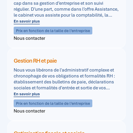
cap dans sa gestion d’entreprise et son suivi
régulier. D’une part, comme dans l’offre Assistance,
le cabinet vous assiste pour la comptabilité, la
fiscalité de l’entreprise mais aussi dans la définition
En savoir plus
d’un budget et d’un tableau de bord. En
Prix en fonction de la taille de l’entreprise
complément, le cabinet effectuera des opérations
Nous contacter
de contrôle de gestion pour déceler l’origine des
boni ou des mali de rentabilité ou des problèmes de
trésorerie.
Gestion RH et paie
Nous vous libérons de l'administratif complexe et
chronophage de vos obligations et formalités RH :
établissement des bulletins de paie, déclarations
sociales et formalités d'entrée et sortie de vos
collaborateurs.
En savoir plus
Pour vous, la gestion RH est un vrai casse-tête avec
Prix en fonction de la taille de l’entreprise
l'actualisation des lois sociales !
Nous contacter