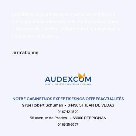
Le cabinet vous adresse par mail une synthèse de
votre actualité professionnelle. L'actu à retenir, une
vidéo conseil, un dessin d'humour et, pour aller plus
loin, un dossier zoom.
Je m'abonne
Accueil
NOTRE CABINET
NOS EXPERTISES
NOS OFFRES
ACTUALITÉS
9 rue Robert Schuman
34430 ST JEAN DE VEDAS
04 67 42 45 20
56 avenue de Prades
66000 PERPIGNAN
04 68 35 60 77