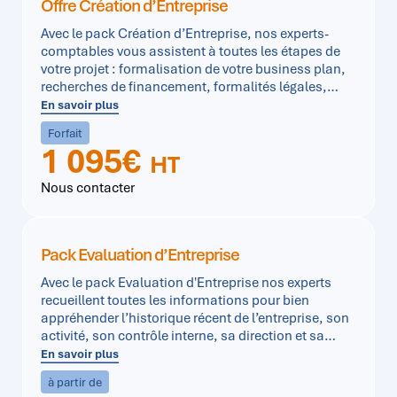
Offre Création d’Entreprise
Avec le pack Création d’Entreprise, nos experts-
comptables vous assistent à toutes les étapes de
votre projet : formalisation de votre business plan,
recherches de financement, formalités légales,
choix des statuts… Avancez bien conseillé pour
En savoir plus
réussir votre projet.
Forfait
1 095€
HT
Nous contacter
Pack Evaluation d’Entreprise
Avec le pack Evaluation d'Entreprise nos experts
recueillent toutes les informations pour bien
appréhender l’historique récent de l’entreprise, son
activité, son contrôle interne, sa direction et sa
stratégie.
En savoir plus
à partir de